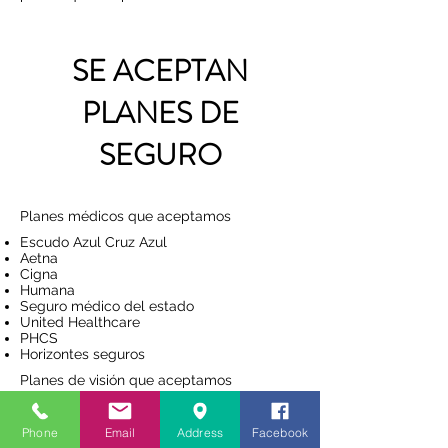
SE ACEPTAN
PLANES DE
SEGURO
Planes médicos que aceptamos
Escudo Azul Cruz Azul
Aetna
Cigna
Humana
Seguro médico del estado
United Healthcare
PHCS
Horizontes seguros
Planes de visión que aceptamos
VSP
United Health Care
Phone
Email
Address
Facebook
EyeMed