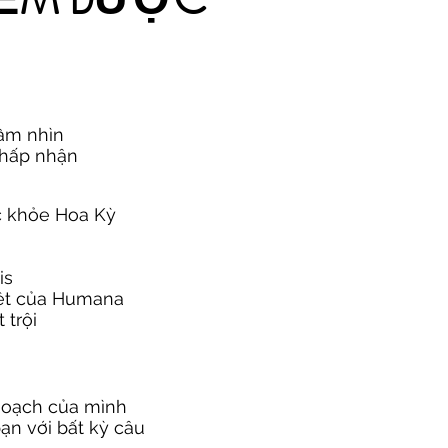
ầm nhìn
Chấp nhận
 khỏe Hoa Kỳ
is
iệt của Humana
 trội
hoạch của mình
bạn với bất kỳ câu