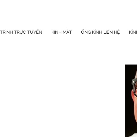
 TRÌNH TRỰC TUYẾN
KÍNH MẮT
ỐNG KÍNH LIÊN HỆ
KÍN
! Lợi ích mới!
u bảo hiểm nào
 tôi đồng ý.