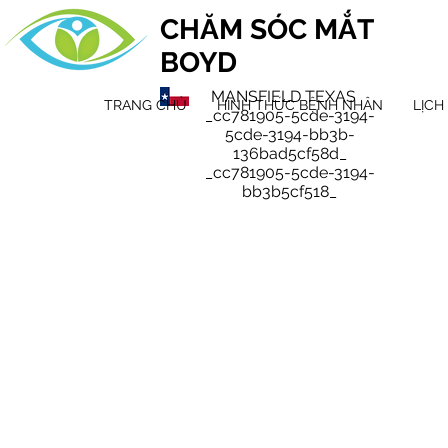
CHĂM SÓC MẮT
BOYD
MANSFIELD TEXAS
TRANG CHỦ
HÌNH THỨC BỆNH NHÂN
LỊCH
_cc781905-5cde-3194-
5cde-3194-bb3b-
136bad5cf58d_
_cc781905-5cde-3194-
bb3b5cf518_
Năm mới
Tìm hiể
chúng