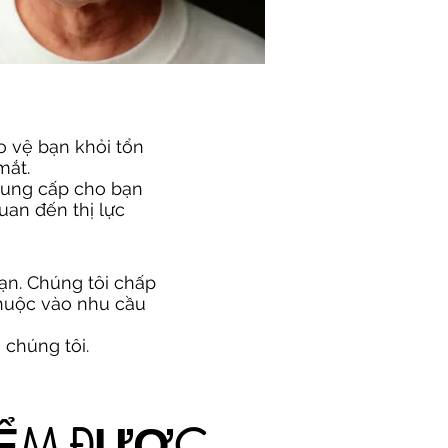
 vệ bạn khỏi tổn
mắt.
 cung cấp cho bạn
uan đến thị lực
ạn. Chúng tôi chấp
thuộc vào nhu cầu
 chúng tôi.
IỂM ĐƯỢC